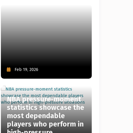
Feb 19, 2026
NBA pressure-moment
statistics showcase the
most dependable
players who perform in
high-pressure