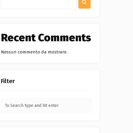
Recent Comments
Nessun commento da mostrare.
Filter