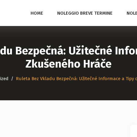
HOME
NOLEGGIO BREVE TERMINE
NOLE
adu Bezpečná: Užitečné Info
Zkušeného Hráče
ized
Ruleta Bez Vkladu Bezpečná: Užitečné Informace a Tipy