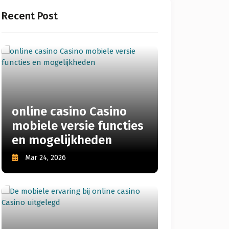
Recent Post
online casino Casino
mobiele versie functies
en mogelijkheden
Mar 24, 2026