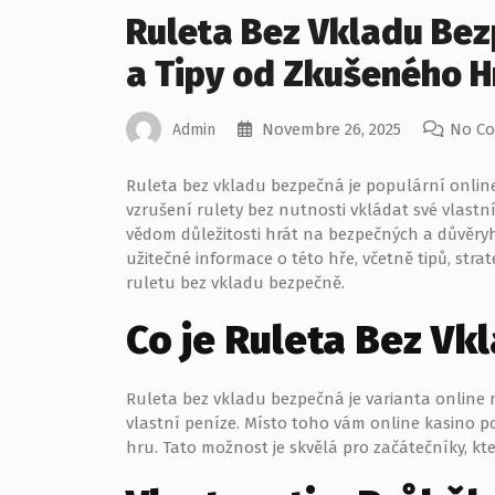
Ruleta Bez Vkladu Bez
a Tipy od Zkušeného H
Novembre 26, 2025
No C
Admin
Ruleta bez vkladu bezpečná je populární online
vzrušení rulety bez nutnosti vkládat své vlastní 
vědom důležitosti hrát na bezpečných a důvěr
užitečné informace o této hře, včetně tipů, strat
ruletu bez vkladu bezpečně.
Co je Ruleta Bez Vk
Ruleta bez vkladu bezpečná je varianta online r
vlastní peníze. Místo toho vám online kasino po
hru. Tato možnost je skvělá pro začátečníky, kteř