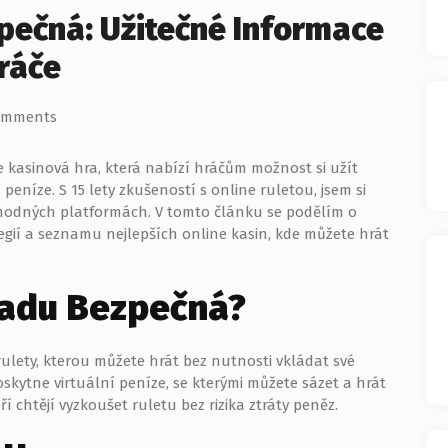
pečná: Užitečné Informace
ráče
omments
 kasinová hra, která nabízí hráčům možnost si užít
peníze. S 15 lety zkušeností s online ruletou, jsem si
yhodných platformách. V tomto článku se podělím o
egií
a seznamu nejlepších online kasin, kde můžete hrát
ladu Bezpečná?
ulety, kterou můžete hrát bez nutnosti vkládat své
skytne virtuální peníze, se kterými můžete sázet a hrát
í chtějí vyzkoušet ruletu bez rizika ztráty peněz.