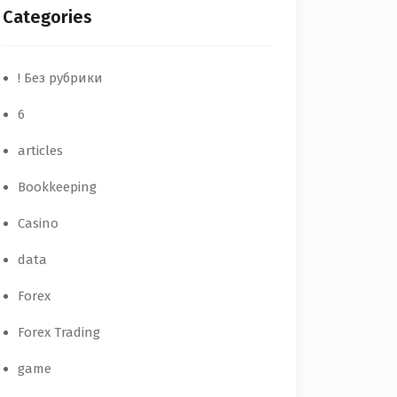
Categories
! Без рубрики
6
articles
Bookkeeping
Casino
data
Forex
Forex Trading
game